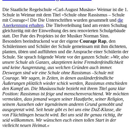
Die Staatliche Regelschule »Carl-August Musäus« Weimar ist die 1.
Schule in Weimar mit dem Titel »Schule ohne Rassismus – Schule
mit Courage«! Die Die Unterschriften wurden gesammelt und
die
Anerkennung erhalten
. Die Titelverleihung fand am ersten Schultag
gleichzeitig mit der Einweihung des neu renovierten Schulgebäude
statt. Der Pate des Projektes ist der Musiker Norman Sinn.
Besonders beeindruckend war der eigene
Courage Rap
, den
Schülerinnen und Schüler der Schule gemeinsam mit ihm dichteten,
planten, übten und aufführten und die Ansprache einer Schülerin der
Schule. Sie sprach folgende Worte vor der ganzen Schule:
»Wir, also
unsere Schule als Ganzes, akzeptieren keine Fremdenfeindlichkeit
und keine Ausgrenzung, aus welchen Gründen auch immer.
Deswegen sind wir eine Schule ohne Rassismus –Schule mit
Courage. Wir sagen, in Zeiten, in denen ausländerfeindliche
Äußerungen plötzlich wieder schick werden, Rassismus entschieden
den Kampf an. Die Musäusschule bezieht mit ihrem Titel ganz klar
Position: Rassismus ist feige und menschenverachtend. Wir möchten
vermeiden, dass jemand wegen seiner Hautfarbe, seiner Religion,
seinem Aussehen oder irgendeinem anderen Grund gemobbt und
ausgegrenzt wird. Seit heute gibt es bei uns eine DaZ-Klasse, die
von Flüchtlingen besucht wird. Bei uns seid ihr genau richtig, ihr
seid willkommen. Wir wünschen euch einen tollen Start in der
vielleicht neuen Heimat.«